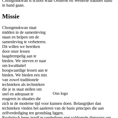
Chongmukwan is school waar Oosterse en Westerse tradities hand
in hand gaan.
Missie
Chongmukwan staat
midden in de samenleving
staan en helpen om de
samenleving te verbeteren.
Dit willen we bereiken
door onze lessen
laagdrempelig aan te
bieden. We streven er naar
om kwalitatief
hoogwaardige lessen aan te
bieden. We bieden een mix
van zowel traditionele
technieken als technieken
die je in staat stellen om
Ons logo
snel en adequaat te
reageren in situaties die
zich in de moderne tijd voor kunnen doen. Belangrijker dan
technieken vinden het aanleren van de basis principes die aan
zelfverdediging ten grondslag liggen.
Realistisch leren jezelf te verdedigen met voldoende diepgang om